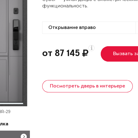
функциональность.
от 87 145
Вызвать 
Посмотреть дверь в интерьере
BR-29
лка