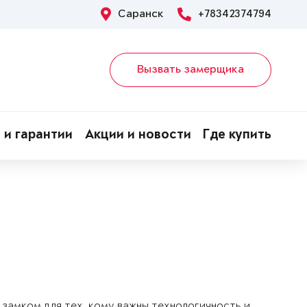
Саранск
+78342374794
Вызвать замерщика
 и гарантии
Акции и новости
Где купить
замком для тех, кому важны технологичность и