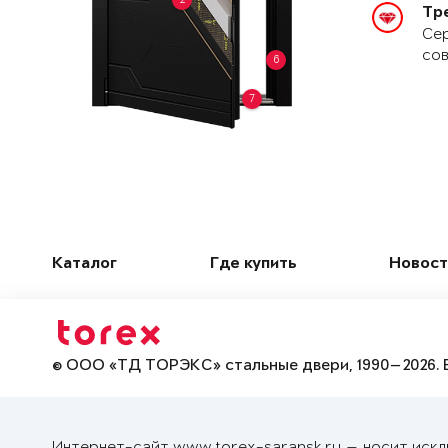
Тр
Сер
сов
6
7
Каталог
Где купить
Новост
© ООО «ТД ТОРЭКС» стальные двери, 1990—2026. 
Интернет-сайт www.torex-saransk.ru — носит искл