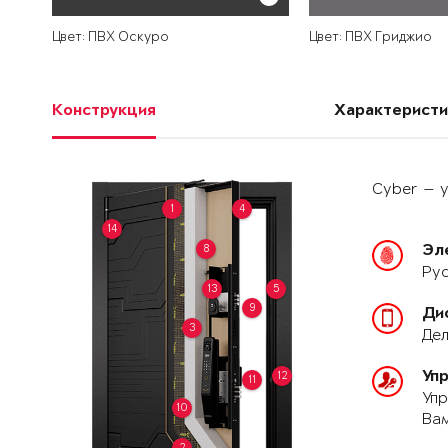
Цвет: ПВХ Оскуро
Цвет: ПВХ Гриджио
Конструкция
Характеристи
Cyber — у
1
4
14
8
Эл
Рус
13
5
9
Ди
3
Дел
Уп
12
11
Упр
10
Вам
2