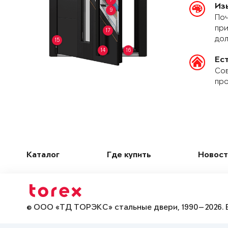
Из
9
Поч
при
17
дол
15
14
16
Ес
Сов
про
Каталог
Где купить
Новост
© ООО «ТД ТОРЭКС» стальные двери, 1990—2026. 