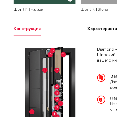
Цвет: ЛКП Малахит
Цвет: ЛКП Stone
Конструкция
Характеристи
Diamond –
12
10
11
Широкий 
вашего и
18
2
За
Две
6
кон
13
На
4
5
Ита
3
с т
1
8
7