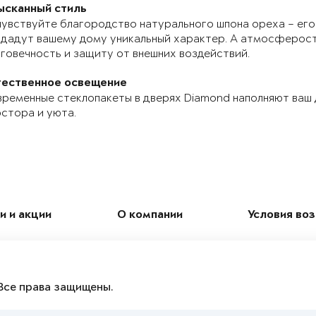
ысканный стиль
увствуйте благородство натурального шпона ореха – его
дадут вашему дому уникальный характер. А атмосферос
говечность и защиту от внешних воздействий.
тественное освещение
ременные стеклопакеты в дверях Diamond наполняют ваш
стора и уюта.
и и акции
О компании
Условия во
Все права защищены.