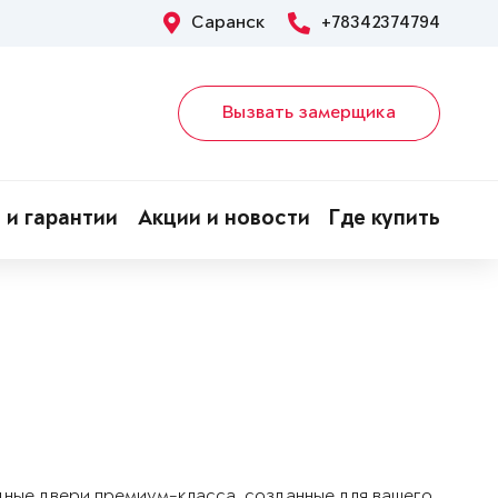
Саранск
+78342374794
Вызвать замерщика
 и гарантии
Акции и новости
Где купить
дные двери премиум-класса, созданные для вашего