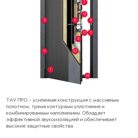
7
13
3
6
9
12
2
8
11
10
1
14
ТАУ ПРО – усиленная конструкция с массивным
полотном, тремя контурами уплотнения и
комбинированным наполнением. Обладает
эффективной звукоизоляцией и обеспечивает
высокие защитные свойства.