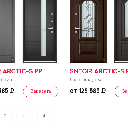
 ARCTIC-S PP
SNEGIR ARCTIC-S 
 дома
Дверь для дома
 585
от 128 585
Заказать
За
2
3
4