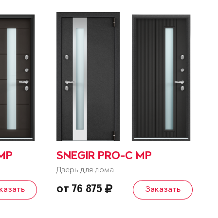
 MP
SNEGIR PRO-C MP
Дверь для дома
от 76 875
казать
Заказать