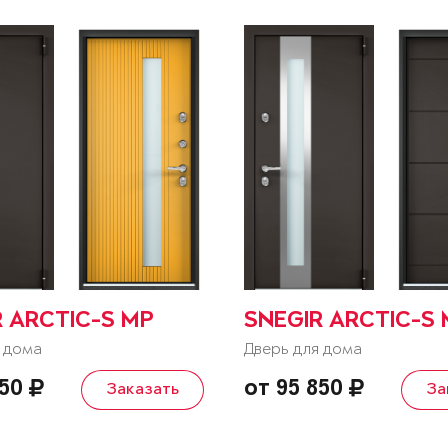
R ARCTIC-S MP
SNEGIR ARCTIC-S
 дома
Дверь для дома
850
от 95 850
Заказать
За