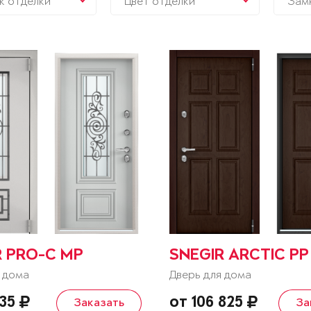
к отделки
Цвет отделки
Зам
R PRO-C MP
SNEGIR ARCTIC PP
 дома
Дверь для дома
835
от 106 825
Заказать
За