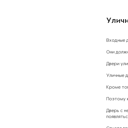
Уличн
Входные 
Они должн
Двери ули
Уличные д
Кроме тог
Поэтому к
Дверь с н
появлятьс