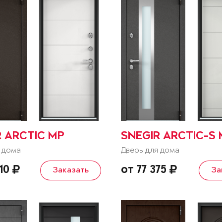
R ARCTIC MP
SNEGIR ARCTIC-S
 дома
Дверь для дома
510
от 77 375
Заказать
За