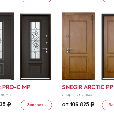
R PRO-C MP
SNEGIR ARCTIC PP
 дома
Дверь для дома
835
от 106 825
Заказать
За