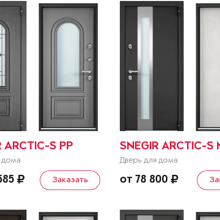
 ARCTIC-S PP
SNEGIR ARCTIC-S
 дома
Дверь для дома
 585
от 78 800
Заказать
За