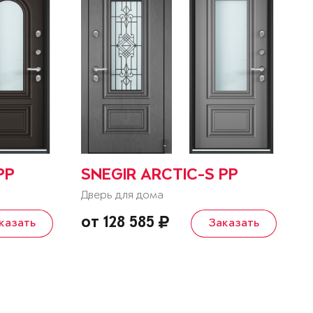
PP
SNEGIR ARCTIC-S PP
Дверь для дома
от 128 585
казать
Заказать